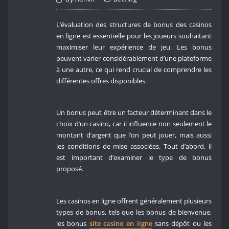
L’évaluation des structures de bonus des casinos
en ligne est essentielle pour les joueurs souhaitant
maximiser leur expérience de jeu. Les bonus
peuvent varier considérablement d’une plateforme
à une autre, ce qui rend crucial de comprendre les
différentes offres disponibles.
Un bonus peut être un facteur déterminant dans le
choix d’un casino, car il influence non seulement le
montant d’argent que l’on peut jouer, mais aussi
les conditions de mise associées. Tout d’abord, il
est important d’examiner le type de bonus
proposé.
Les casinos en ligne offrent généralement plusieurs
types de bonus, tels que les bonus de bienvenue,
les bonus
site casino en ligne
sans dépôt ou les