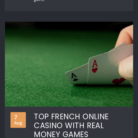
TOP FRENCH ONLINE
7
Aug
CASINO WITH REAL
MONEY GAMES