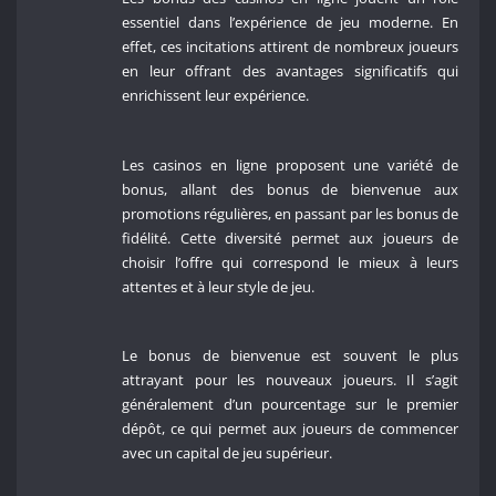
essentiel dans l’expérience de jeu moderne. En
effet, ces incitations attirent de nombreux joueurs
en leur offrant des avantages significatifs qui
enrichissent leur expérience.
Les casinos en ligne proposent une variété de
bonus, allant des bonus de bienvenue aux
promotions régulières, en passant par les bonus de
fidélité. Cette diversité permet aux joueurs de
choisir l’offre qui correspond le mieux à leurs
attentes et à leur style de jeu.
Le bonus de bienvenue est souvent le plus
attrayant pour les nouveaux joueurs. Il s’agit
généralement d’un pourcentage sur le premier
dépôt, ce qui permet aux joueurs de commencer
avec un capital de jeu supérieur.