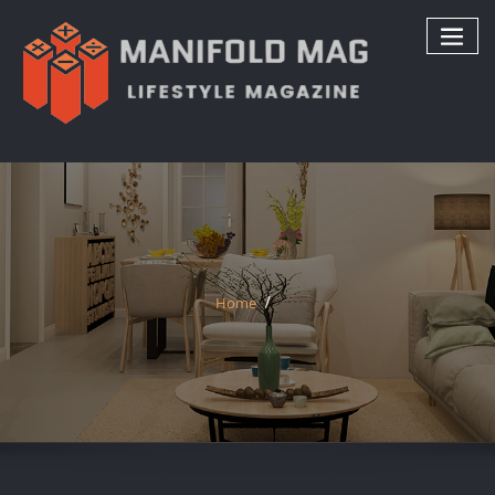
Skip
to
content
Home