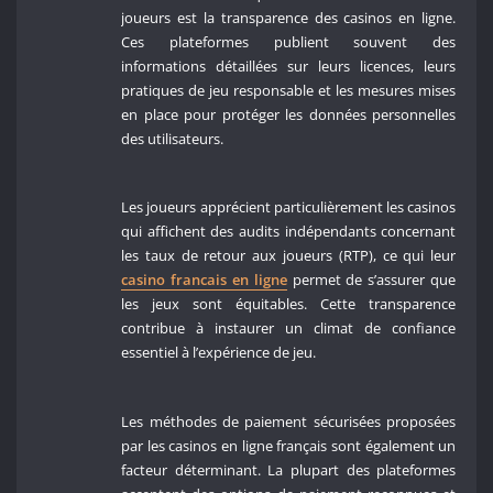
joueurs est la transparence des casinos en ligne.
Ces plateformes publient souvent des
informations détaillées sur leurs licences, leurs
pratiques de jeu responsable et les mesures mises
en place pour protéger les données personnelles
des utilisateurs.
Les joueurs apprécient particulièrement les casinos
qui affichent des audits indépendants concernant
les taux de retour aux joueurs (RTP), ce qui leur
casino francais en ligne
permet de s’assurer que
les jeux sont équitables. Cette transparence
contribue à instaurer un climat de confiance
essentiel à l’expérience de jeu.
Les méthodes de paiement sécurisées proposées
par les casinos en ligne français sont également un
facteur déterminant. La plupart des plateformes