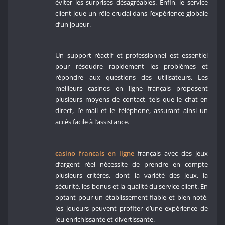
éviter les surprises désagréables. Enfin, le service
client joue un rôle crucial dans l’expérience globale
d’un joueur.
Un support réactif et professionnel est essentiel
pour résoudre rapidement les problèmes et
répondre aux questions des utilisateurs. Les
meilleurs casinos en ligne français proposent
plusieurs moyens de contact, tels que le chat en
direct, l’e-mail et le téléphone, assurant ainsi un
accès facile à l’assistance.
casino francais en ligne
français avec des jeux
d’argent réel nécessite de prendre en compte
plusieurs critères, dont la variété des jeux, la
sécurité, les bonus et la qualité du service client. En
optant pour un établissement fiable et bien noté,
les joueurs peuvent profiter d’une expérience de
jeu enrichissante et divertissante.