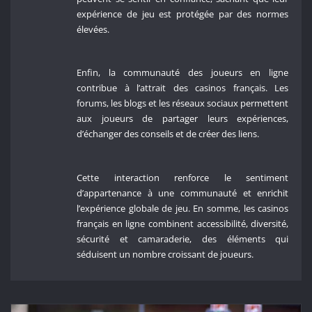
expérience de jeu est protégée par des normes
élevées.
Enfin, la communauté des joueurs en ligne
contribue à l’attrait des casinos français. Les
forums, les blogs et les réseaux sociaux permettent
aux joueurs de partager leurs expériences,
d’échanger des conseils et de créer des liens.
Cette interaction renforce le sentiment
d’appartenance à une communauté et enrichit
l’expérience globale de jeu. En somme, les casinos
français en ligne combinent accessibilité, diversité,
sécurité et camaraderie, des éléments qui
séduisent un nombre croissant de joueurs.