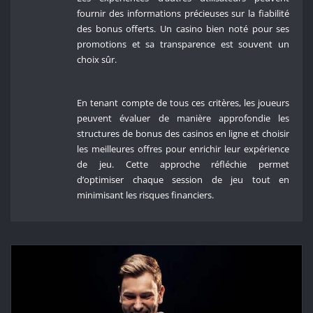
fournir des informations précieuses sur la fiabilité
des bonus offerts. Un casino bien noté pour ses
promotions et sa transparence est souvent un
choix sûr.
En tenant compte de tous ces critères, les joueurs
peuvent évaluer de manière approfondie les
structures de bonus des casinos en ligne et choisir
les meilleures offres pour enrichir leur expérience
de jeu. Cette approche réfléchie permet
d’optimiser chaque session de jeu tout en
minimisant les risques financiers.