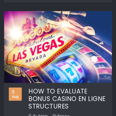
HOW TO EVALUATE
5
Aug
BONUS CASINO EN LIGNE
STRUCTURES
By
Admin
Betting