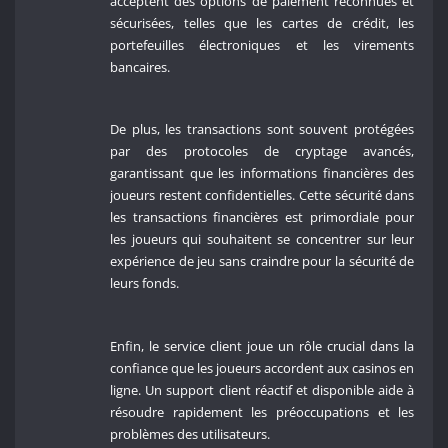
acceptent des options de paiement reconnues et
sécurisées, telles que les cartes de crédit, les
portefeuilles électroniques et les virements
bancaires.
De plus, les transactions sont souvent protégées
par des protocoles de cryptage avancés,
garantissant que les informations financières des
joueurs restent confidentielles. Cette sécurité dans
les transactions financières est primordiale pour
les joueurs qui souhaitent se concentrer sur leur
expérience de jeu sans craindre pour la sécurité de
leurs fonds.
Enfin, le service client joue un rôle crucial dans la
confiance que les joueurs accordent aux casinos en
ligne. Un support client réactif et disponible aide à
résoudre rapidement les préoccupations et les
problèmes des utilisateurs.